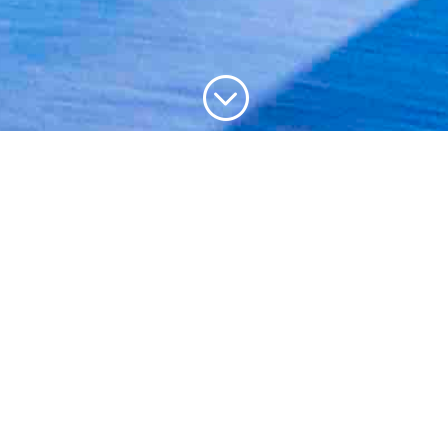
;
En 1978 et 1979, Sonauto fit le buzz en
engageant des Yamaha 750 TZ au Bol
d’Or. Non content de focaliser l’attention
des spectateurs et l’espace médiatique
avec ses motos de Grand Prix,
l’importateur organisa lors de ces deux
éditions un motocross dans l’enceinte du
circuit Paul Ricard, juste à côté de la ligne
droite du Mistral. Attiré par l’opportunité
de courir un MX et d’assister au Bol d’Or,
j’avais participé à ces deux courses