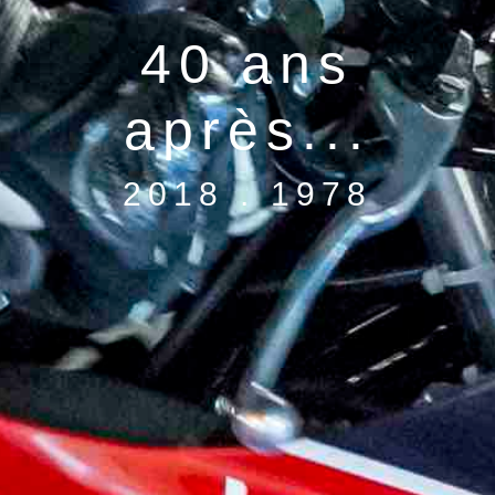
40 ans
après...
2018 . 1978