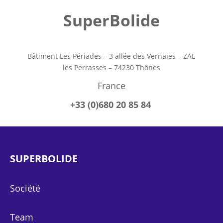
SuperBolide
Bâtiment Les Périades – 3 allée des Vernaies – ZAE
les Perrasses – 74230 Thônes
France
+33 (0)680 20 85 84
SUPERBOLIDE
Société
Team